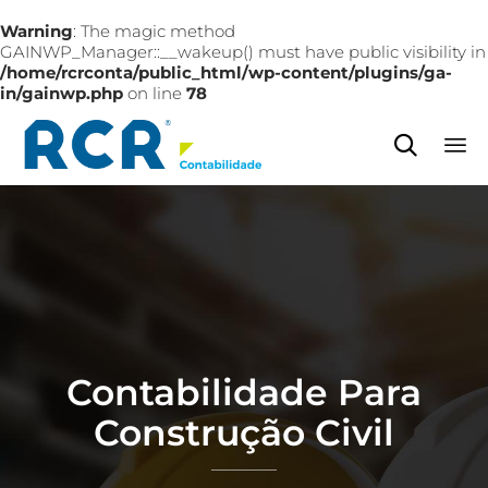
Warning
: The magic method
GAINWP_Manager::__wakeup() must have public visibility in
/home/rcrconta/public_html/wp-content/plugins/ga-
in/gainwp.php
on line
78

Sk
to
co
Contabilidade Para
Construção Civil