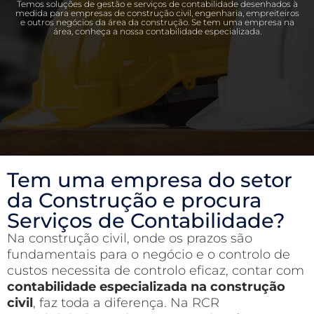
Temos soluções de gestão e serviços de contabilidade desenhados à
medida para empresas de construção civil, engenharia, empreiteiros
e outros negócios da área da construção. Se tem uma empresa na
área, conheça a nossa contabilidade especializada.
Tem uma empresa do setor
da Construção e procura
Serviços de Contabilidade?
Na construção civil, onde os prazos são
fundamentais para o negócio e o controlo de
custos necessita de controlo eficaz, contar com
contabilidade especializada na construção
civil
, faz toda a diferença. Na RCR