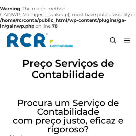
Warning
: The magic method
GAINWP_Manager::__wakeup() must have public visibility in
/home/rcrconta/public_html/wp-content/plugins/ga-
in/gainwp.php
on line
78

Sk
Preço Serviços de
to
co
Contabilidade
Procura um Serviço de
Contabilidade
com preço justo, eficaz e
rigoroso?