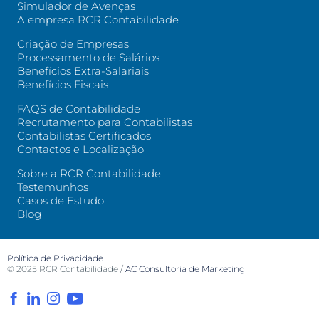
Simulador de Avenças
A empresa RCR Contabilidade
Criação de Empresas
Processamento de Salários
Benefícios Extra-Salariais
Benefícios Fiscais
FAQS de Contabilidade
Recrutamento para Contabilistas
Contabilistas Certificados
Contactos e Localização
Sobre a RCR Contabilidade
Testemunhos
Casos de Estudo
Blog
Política de Privacidade
© 2025
RCR Contabilidade
/
AC Consultoria de Marketing