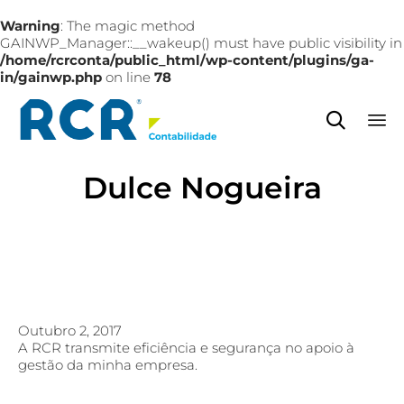
Warning
: The magic method
GAINWP_Manager::__wakeup() must have public visibility in
/home/rcrconta/public_html/wp-content/plugins/ga-
in/gainwp.php
on line
78

Sk
Dulce Nogueira
to
co
Outubro 2, 2017
A RCR transmite eficiência e segurança no apoio à
gestão da minha empresa.