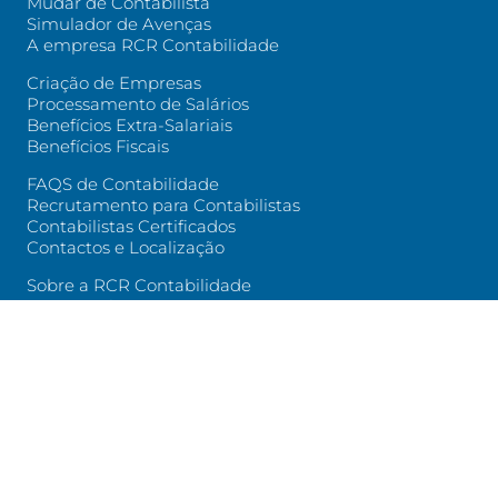
Mudar de Contabilista
Simulador de Avenças
A empresa RCR Contabilidade
Criação de Empresas
Processamento de Salários
Benefícios Extra-Salariais
Benefícios Fiscais
FAQS de Contabilidade
Recrutamento para Contabilistas
Contabilistas Certificados
Contactos e Localização
Sobre a RCR Contabilidade
Testemunhos
Casos de Estudo
Blog
Política de Privacidade
© 2025
RCR Contabilidade
/
AC Consultoria de Marketing