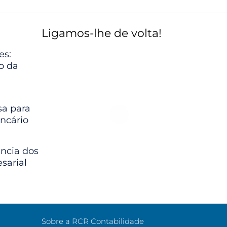
Ligamos-lhe de volta!
es:
io da
a para
ncário
ância dos
sarial
Sobre a RCR Contabilidade