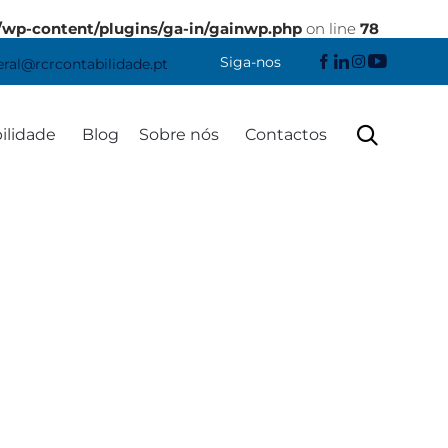
/wp-content/plugins/ga-in/gainwp.php
on line
78
Siga-nos
eral@rcrcontabilidade.pt
Skip

ilidade
Blog
Sobre nós
Contactos
to
content