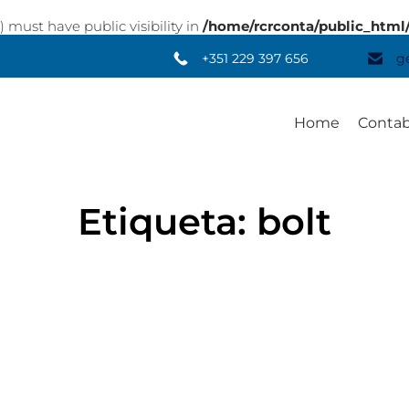
st have public visibility in
/home/rcrconta/public_html
+351 229 397 656
g
Home
Contab
Etiqueta:
bolt