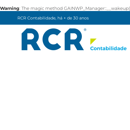
Warning
: The magic method GAINWP_Manager::__wakeup() mu
RCR Contabilidade, há + de 30 anos