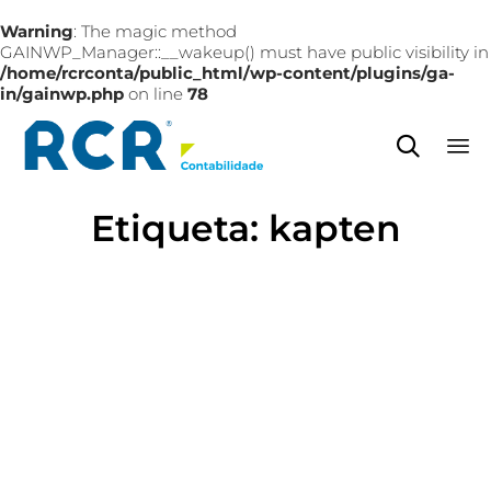
Warning
: The magic method
GAINWP_Manager::__wakeup() must have public visibility in
/home/rcrconta/public_html/wp-content/plugins/ga-
in/gainwp.php
on line
78

Sk
Etiqueta:
kapten
to
co