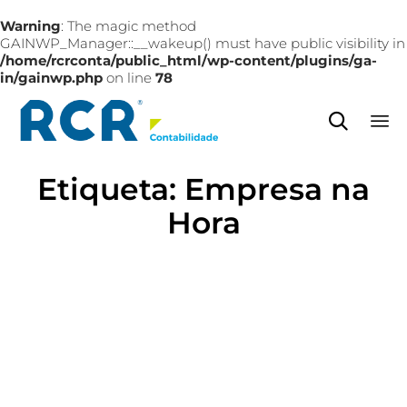
Warning
: The magic method
GAINWP_Manager::__wakeup() must have public visibility in
/home/rcrconta/public_html/wp-content/plugins/ga-
in/gainwp.php
on line
78

Sk
Etiqueta:
Empresa na
to
co
Hora