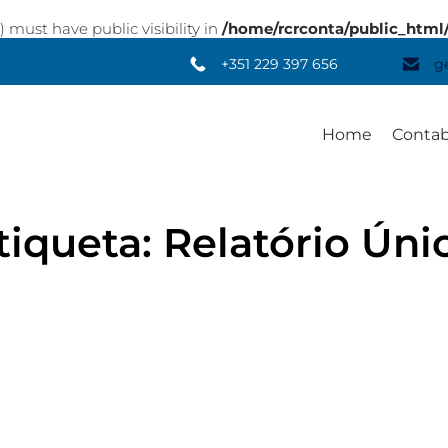
st have public visibility in
/home/rcrconta/public_html
+351 229 397 656
g
Home
Contab
tiqueta:
Relatório Úni