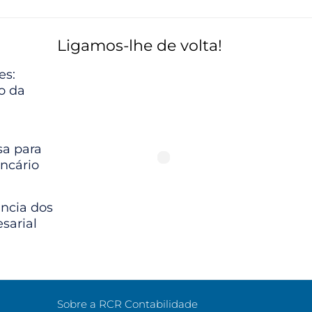
Ligamos-lhe de volta!
es:
io da
a para
ncário
ância dos
sarial
Sobre a RCR Contabilidade