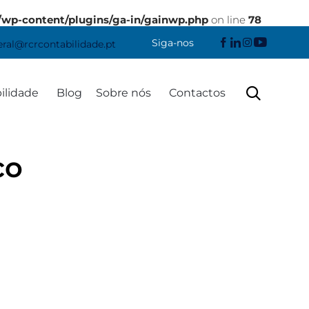
/wp-content/plugins/ga-in/gainwp.php
on line
78
Siga-nos
eral@rcrcontabilidade.pt
Skip

ilidade
Blog
Sobre nós
Contactos
to
content
co