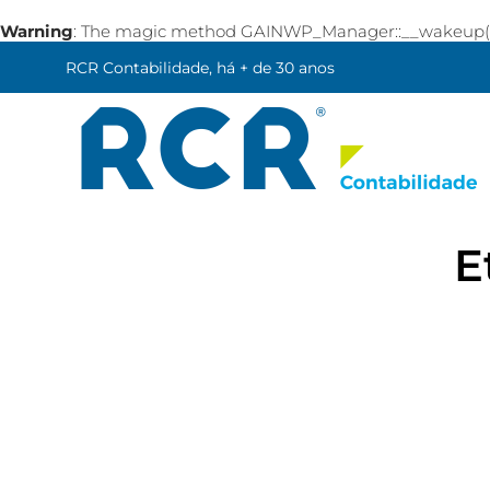
Warning
: The magic method GAINWP_Manager::__wakeup() mu
RCR Contabilidade, há + de 30 anos
E