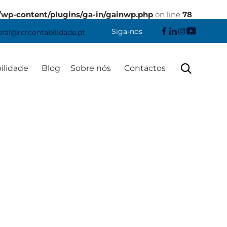
/wp-content/plugins/ga-in/gainwp.php
on line
78
Siga-nos
eral@rcrcontabilidade.pt
Skip

ilidade
Blog
Sobre nós
Contactos
to
content