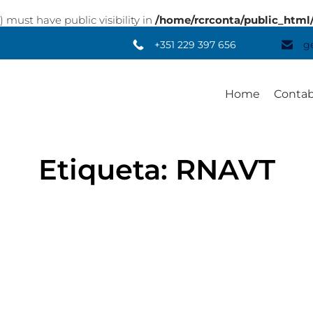
st have public visibility in
/home/rcrconta/public_html
+351 229 397 656
g
Home
Contab
Etiqueta:
RNAVT