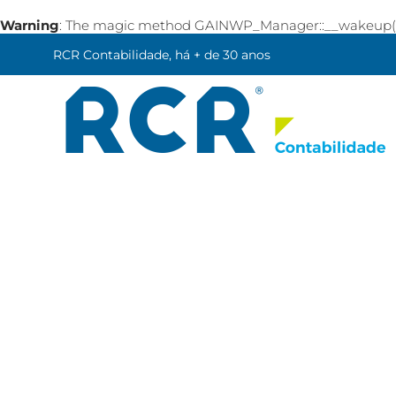
Warning
: The magic method GAINWP_Manager::__wakeup() mu
RCR Contabilidade, há + de 30 anos