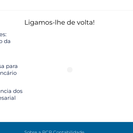
Ligamos-lhe de volta!
es:
io da
a para
ncário
ância dos
sarial
Sobre a RCR Contabilidade