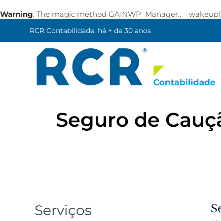
Warning
: The magic method GAINWP_Manager::__wakeup() mu
RCR Contabilidade, há + de 30 anos
Seguro de Cauçã
S
Serviços