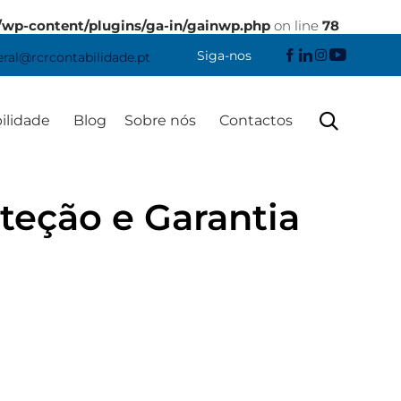
/wp-content/plugins/ga-in/gainwp.php
on line
78
Siga-nos
eral@rcrcontabilidade.pt
Skip

ilidade
Blog
Sobre nós
Contactos
to
content
teção e Garantia