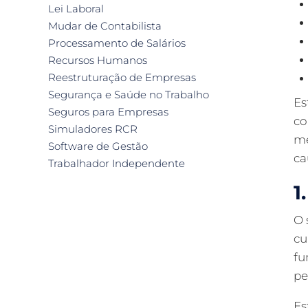
Lei Laboral
Mudar de Contabilista
Processamento de Salários
Recursos Humanos
Reestruturação de Empresas
Segurança e Saúde no Trabalho
Es
Seguros para Empresas
co
Simuladores RCR
me
Software de Gestão
ca
Trabalhador Independente
1
O 
cu
fu
pe
Es