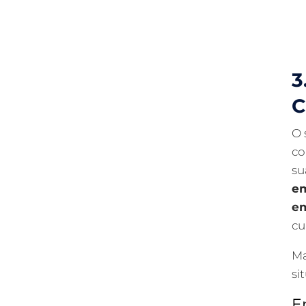
3
C
O 
co
su
em
em
cu
Ma
si
E