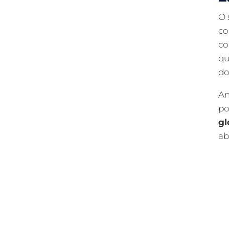
O 
co
co
qu
do
An
po
gl
ab