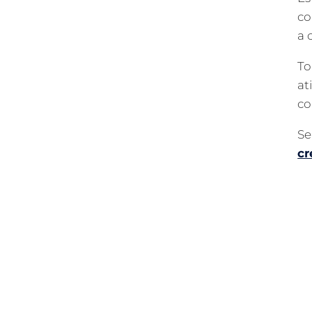
co
a 
To
at
co
Se
cr