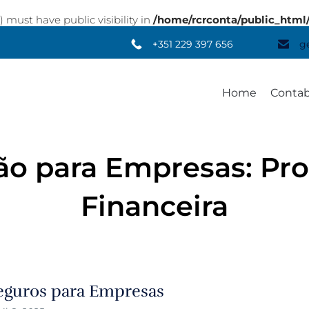
st have public visibility in
/home/rcrconta/public_html
+351 229 397 656
g
Home
Contab
o para Empresas: Pro
Financeira
eguros para Empresas