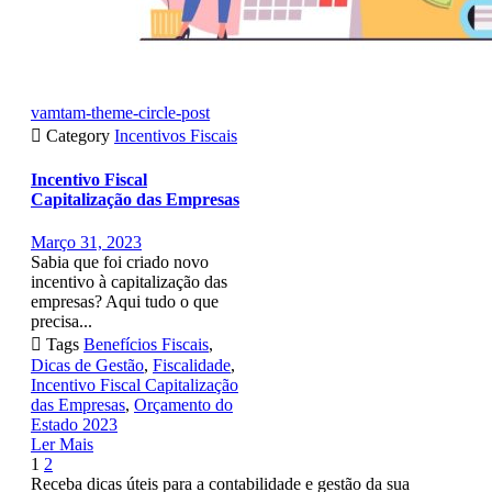
vamtam-theme-circle-post

Category
Incentivos Fiscais
Incentivo Fiscal
Capitalização das Empresas
Março 31, 2023
Sabia que foi criado novo
incentivo à capitalização das
empresas? Aqui tudo o que
precisa...

Tags
Benefícios Fiscais
,
Dicas de Gestão
,
Fiscalidade
,
Incentivo Fiscal Capitalização
das Empresas
,
Orçamento do
Estado 2023
Ler Mais
Page
Next
1
2
1
Receba dicas úteis para a contabilidade e gestão da sua