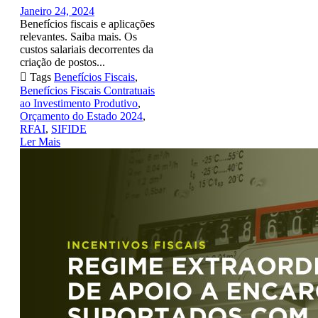
Janeiro 24, 2024
Benefícios fiscais e aplicações
relevantes. Saiba mais. Os
custos salariais decorrentes da
criação de postos...

Tags
Benefícios Fiscais
,
Benefícios Fiscais Contratuais
ao Investimento Produtivo
,
Orçamento do Estado 2024
,
RFAI
,
SIFIDE
Ler Mais