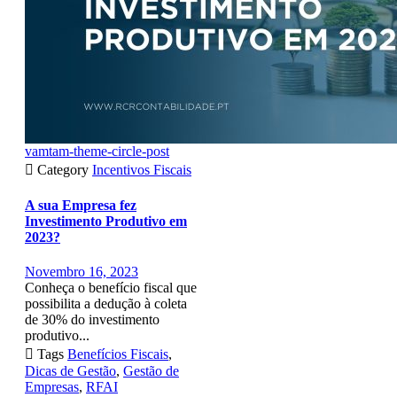
vamtam-theme-circle-post

Category
Incentivos Fiscais
A sua Empresa fez
Investimento Produtivo em
2023?
Novembro 16, 2023
Conheça o benefício fiscal que
possibilita a dedução à coleta
de 30% do investimento
produtivo...

Tags
Benefícios Fiscais
,
Dicas de Gestão
,
Gestão de
Empresas
,
RFAI