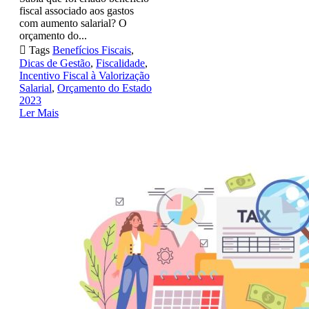
fiscal associado aos gastos
com aumento salarial? O
orçamento do...

Tags
Benefícios Fiscais
,
Dicas de Gestão
,
Fiscalidade
,
Incentivo Fiscal à Valorização
Salarial
,
Orçamento do Estado
2023
Ler Mais