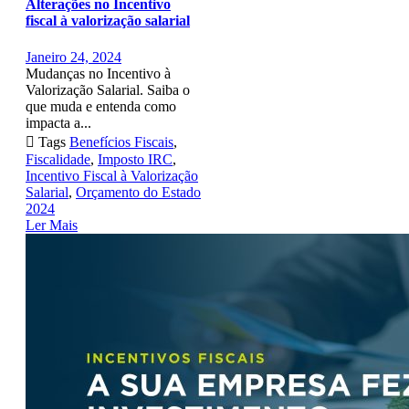
Alterações no Incentivo
fiscal à valorização salarial
Janeiro 24, 2024
Mudanças no Incentivo à
Valorização Salarial. Saiba o
que muda e entenda como
impacta a...

Tags
Benefícios Fiscais
,
Fiscalidade
,
Imposto IRC
,
Incentivo Fiscal à Valorização
Salarial
,
Orçamento do Estado
2024
Ler Mais