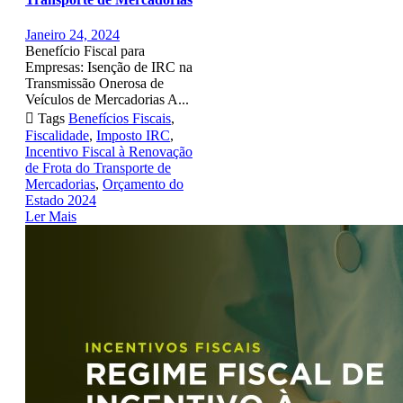
Janeiro 24, 2024
Benefício Fiscal para
Empresas: Isenção de IRC na
Transmissão Onerosa de
Veículos de Mercadorias A...

Tags
Benefícios Fiscais
,
Fiscalidade
,
Imposto IRC
,
Incentivo Fiscal à Renovação
de Frota do Transporte de
Mercadorias
,
Orçamento do
Estado 2024
Ler Mais