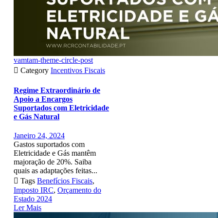
vamtam-theme-circle-post

Category
Incentivos Fiscais
Regime Extraordinário de
Apoio a Encargos
Suportados com Eletricidade
e Gás Natural
Janeiro 24, 2024
Gastos suportados com
Eletricidade e Gás mantêm
majoração de 20%. Saiba
quais as adaptações feitas...

Tags
Benefícios Fiscais
,
Imposto IRC
,
Orçamento do
Estado 2024
Ler Mais