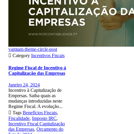
vamtam-theme-circle-post

Category
Incentivos Fiscais
Regime Fiscal de Incentivo à
Capitalização das Empresas
Janeiro 24, 2024
Incentivo à Capitalização de
Empresas. Saiba quais as
mudanças introduzidas neste
Regime Fiscal. A evolução...

Tags
Benefícios Fiscais
,
Fiscalidade
,
Imposto IRC
,
Incentivo Fiscal Capitalização
das Empresas
,
Orçamento do