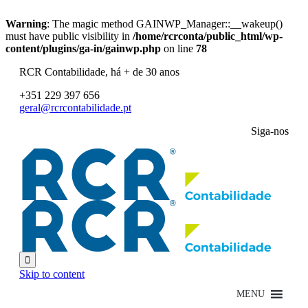
Warning
: The magic method GAINWP_Manager::__wakeup()
must have public visibility in
/home/rcrconta/public_html/wp-
content/plugins/ga-in/gainwp.php
on line
78
RCR Contabilidade, há + de 30 anos
+351 229 397 656
geral@rcrcontabilidade.pt
Siga-nos

Skip to content
MENU