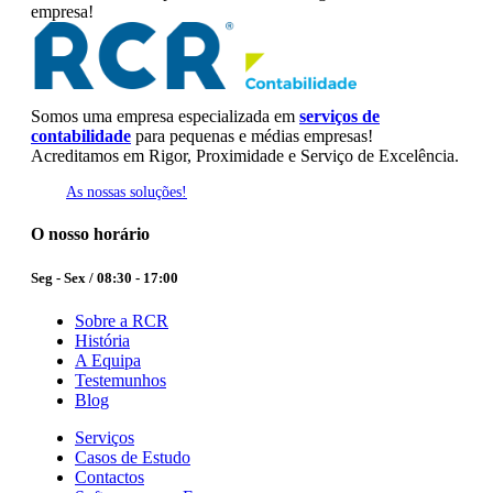
of
empresa!
2
Somos uma empresa especializada em
serviços de
contabilidade
para pequenas e médias empresas!
Acreditamos em Rigor, Proximidade e Serviço de Excelência.
As nossas soluções!
O nosso horário
Seg - Sex / 08:30 - 17:00
Sobre a RCR
História
A Equipa
Testemunhos
Blog
Serviços
Casos de Estudo
Contactos