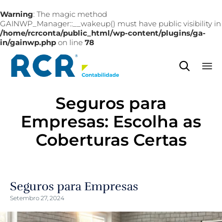
Warning
: The magic method
GAINWP_Manager::__wakeup() must have public visibility in
/home/rcrconta/public_html/wp-content/plugins/ga-
in/gainwp.php
on line
78

Sk
Seguros para
to
co
Empresas: Escolha as
Coberturas Certas
Seguros para Empresas
Setembro 27, 2024