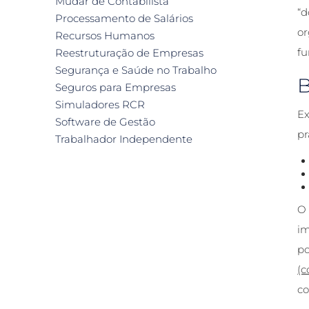
Mudar de Contabilista
“d
Processamento de Salários
or
Recursos Humanos
fu
Reestruturação de Empresas
Segurança e Saúde no Trabalho
B
Seguros para Empresas
Simuladores RCR
Ex
Software de Gestão
pr
Trabalhador Independente
im
po
(c
co