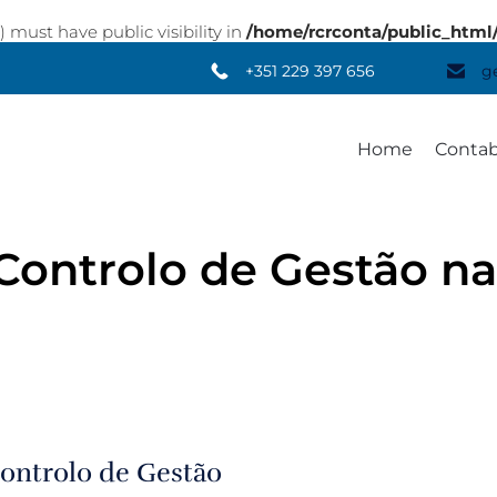
st have public visibility in
/home/rcrconta/public_html
+351 229 397 656
g
Home
Contab
Controlo de Gestão n
ontrolo de Gestão