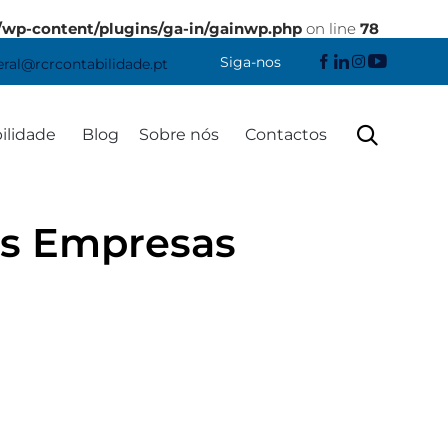
/wp-content/plugins/ga-in/gainwp.php
on line
78
Siga-nos
eral@rcrcontabilidade.pt
Skip

ilidade
Blog
Sobre nós
Contactos
to
content
as Empresas