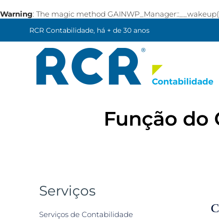
Warning
: The magic method GAINWP_Manager::__wakeup() mu
RCR Contabilidade, há + de 30 anos
Função do 
Serviços
C
Serviços de Contabilidade