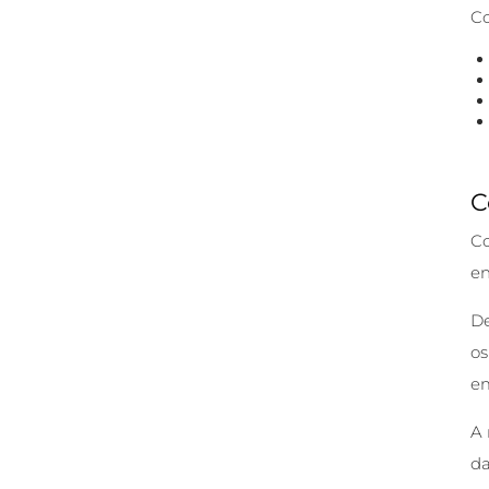
Co
C
Co
en
De
os
e
A 
da