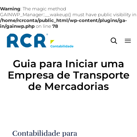
Warning
: The magic method
GAINWP_Manager::__wakeup() must have public visibility in
/home/rcrconta/public_html/wp-content/plugins/ga-
in/gainwp.php
on line
78

Sk
Guia para Iniciar uma
to
co
Empresa de Transporte
de Mercadorias
Contabilidade para