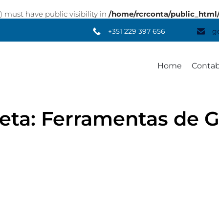
st have public visibility in
/home/rcrconta/public_html
+351 229 397 656
g
Home
Contab
eta:
Ferramentas de G