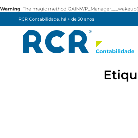
Warning
: The magic method GAINWP_Manager::__wakeup() mu
RCR Contabilidade, há + de 30 anos
Etiqu