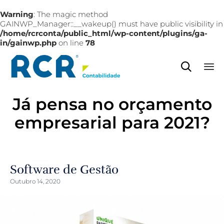
Warning
: The magic method
GAINWP_Manager::__wakeup() must have public visibility in
/home/rcrconta/public_html/wp-content/plugins/ga-
in/gainwp.php
on line
78

Sk
Já pensa no orçamento
to
co
empresarial para 2021?
Software de Gestão
Outubro 14, 2020