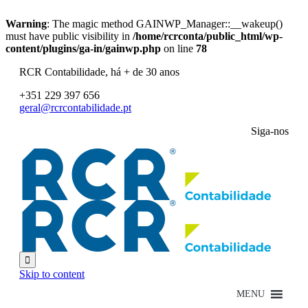
Warning
: The magic method GAINWP_Manager::__wakeup()
must have public visibility in
/home/rcrconta/public_html/wp-
content/plugins/ga-in/gainwp.php
on line
78
RCR Contabilidade, há + de 30 anos
+351 229 397 656
geral@rcrcontabilidade.pt
Siga-nos

Skip to content
MENU