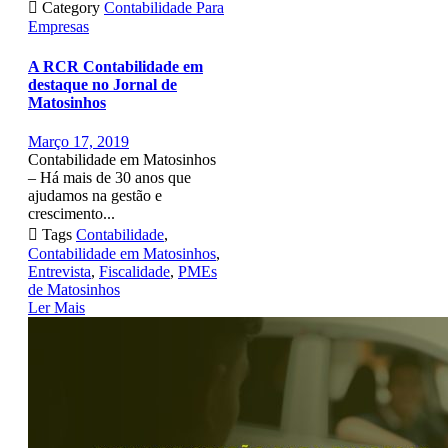

Category
Contabilidade Para
Empresas
A RCR Contabilidade em
destaque no Jornal de
Matosinhos
Março 17, 2019
Contabilidade em Matosinhos
– Há mais de 30 anos que
ajudamos na gestão e
crescimento...

Tags
Contabilidade
,
Contabilidade em Matosinhos
,
Entrevista
,
Fiscalidade
,
PMEs
de Matosinhos
Ler Mais