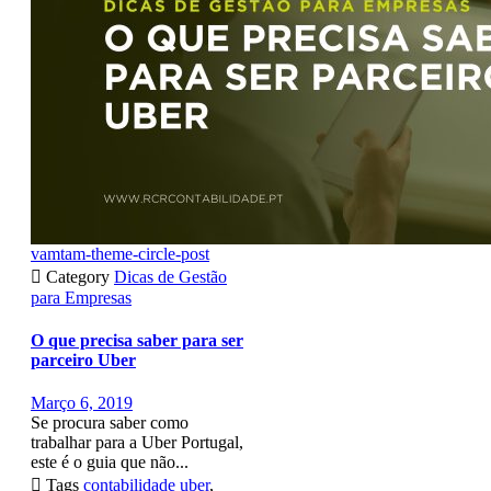
vamtam-theme-circle-post

Category
Dicas de Gestão
para Empresas
O que precisa saber para ser
parceiro Uber
Março 6, 2019
Se procura saber como
trabalhar para a Uber Portugal,
este é o guia que não...

Tags
contabilidade uber
,