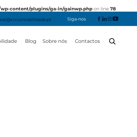
/wp-content/plugins/ga-in/gainwp.php
on line
78
Siga-nos
eral@rcrcontabilidade.pt
Skip

ilidade
Blog
Sobre nós
Contactos
to
content