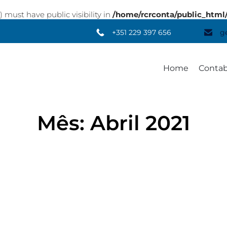
st have public visibility in
/home/rcrconta/public_html
+351 229 397 656
g
Home
Contab
Mês:
Abril 2021