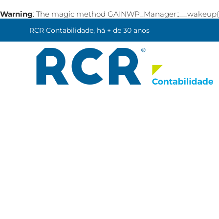
Warning
: The magic method GAINWP_Manager::__wakeup() mu
RCR Contabilidade, há + de 30 anos