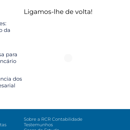
Ligamos-lhe de volta!
es:
io da
a para
ncário
ância dos
sarial
Sobre a RCR Contabilidade
tas
Testemunhos