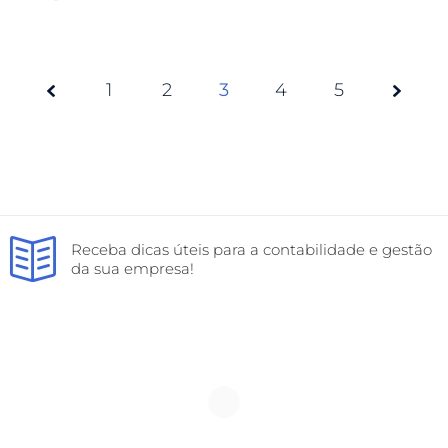
1
2
Page
3
4
5
3 of
5
Receba dicas úteis para a contabilidade e gestão
da sua empresa!