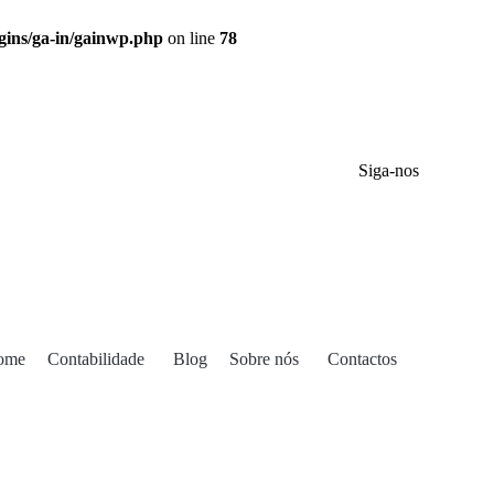
gins/ga-in/gainwp.php
on line
78
Siga-nos
ome
Contabilidade
Blog
Sobre nós
Contactos