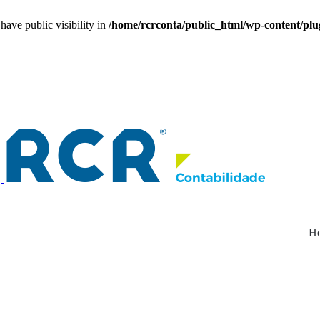
e public visibility in
/home/rcrconta/public_html/wp-content/plu
H