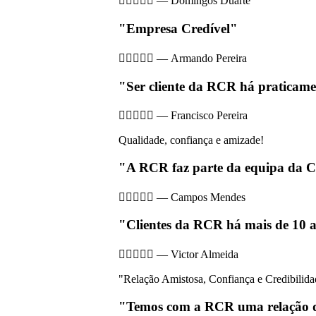





—
Domingos Duarte
"Empresa Credível"





—
Armando Pereira
"Ser cliente da RCR há praticame





—
Francisco Pereira
Qualidade, confiança e amizade!
"A RCR faz parte da equipa da 





—
Campos Mendes
"Clientes da RCR há mais de 10 





—
Victor Almeida
"Relação Amistosa, Confiança e Credibilida
"Temos com a RCR uma relação d