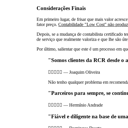
Considerações Finais
Em primeiro lugar, de frisar que mais valor acres
fator preço.
Contabilidade "Low Cost" não produz 
Depois, se a mudança de contabilista certificado t
de serviço que realmente valoriza e que lhe são út
Por último, salientar que este é um processo em 
"Somos clientes da RCR desde o 





—
Joaquim Oliveira
Não tenho qualquer problema em recomendar
"Parceiros para sempre, se contin





—
Hermínio Andrade
"Fiável e diligente na base de uma