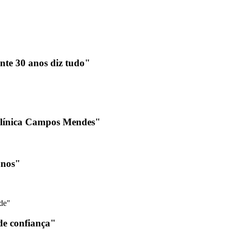
nte 30 anos diz tudo"
Clínica Campos Mendes"
anos"
de"
e confiança"