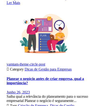
Ler Mais
vamtam-theme-circle-post

Category
Dicas de Gestão para Empresas
Planear o negócio antes de criar empresa, qual a
importância?
Junho 26, 2023
Saiba qual a relevância do planeamento para o sucesso
empresarial Planear o negócio é seguramente...

Tags
Criação de Empresa
,
Dicas de Gestão
,