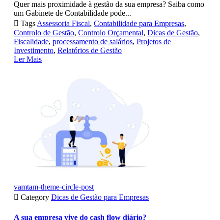
Quer mais proximidade à gestão da sua empresa? Saiba como
um Gabinete de Contabilidade pode...

Tags
Assessoria Fiscal
,
Contabilidade para Empresas
,
Controlo de Gestão
,
Controlo Orçamental
,
Dicas de Gestão
,
Fiscalidade
,
processamento de salários
,
Projetos de
Investimento
,
Relatórios de Gestão
Ler Mais
vamtam-theme-circle-post

Category
Dicas de Gestão para Empresas
A sua empresa vive do cash flow diário?