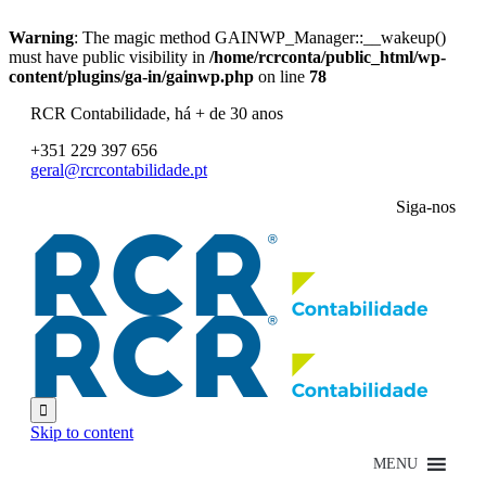
Warning
: The magic method GAINWP_Manager::__wakeup()
must have public visibility in
/home/rcrconta/public_html/wp-
content/plugins/ga-in/gainwp.php
on line
78
RCR Contabilidade, há + de 30 anos
+351 229 397 656
geral@rcrcontabilidade.pt
Siga-nos

Skip to content
MENU