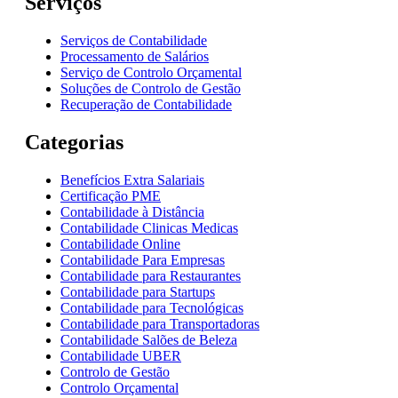
Serviços
Serviços de Contabilidade
Processamento de Salários
Serviço de Controlo Orçamental
Soluções de Controlo de Gestão
Recuperação de Contabilidade
Categorias
Benefícios Extra Salariais
Certificação PME
Contabilidade à Distância
Contabilidade Clinicas Medicas
Contabilidade Online
Contabilidade Para Empresas
Contabilidade para Restaurantes
Contabilidade para Startups
Contabilidade para Tecnológicas
Contabilidade para Transportadoras
Contabilidade Salões de Beleza
Contabilidade UBER
Controlo de Gestão
Controlo Orçamental