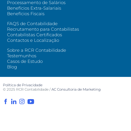
Processamento de Salários
Benefícios Extra-Salariais
Benefícios Fiscais
FAQS de Contabilidade
Recrutamento para Contabilistas
Contabilistas Certificados
Contactos e Localização
Sobre a RCR Contabilidade
Testemunhos
Casos de Estudo
Blog
Política de Privacidade
© 2025
RCR Contabilidade
/
AC Consultoria de Marketing