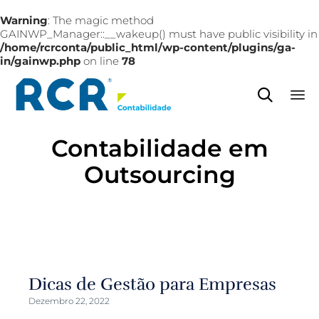
Warning
: The magic method
GAINWP_Manager::__wakeup() must have public visibility in
/home/rcrconta/public_html/wp-content/plugins/ga-
in/gainwp.php
on line
78

Sk
Contabilidade em
to
co
Outsourcing
Dicas de Gestão para Empresas
Dezembro 22, 2022