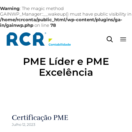
Warning
: The magic method
GAINWP_Manager::__wakeup() must have public visibility in
/home/rcrconta/public_html/wp-content/plugins/ga-
in/gainwp.php
on line
78

Sk
PME Líder e PME
to
co
Excelência
Certificação PME
Julho 12, 2023